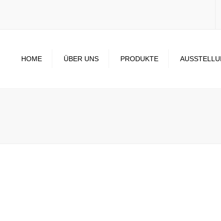
HOME
ÜBER UNS
PRODUKTE
AUSSTELL
TEAM
FENSTER
HISTORIE
HAUSTÜREN
WINTERGÄRTENBAU /
TERRASSENDÄCHER
INSEKTENSCHUTZGITTER
SONNENSCHUTZ
SMART-HOME-
HAUSSTEUERUNG
PFOSTEN-RIEGEL-
FASSADE