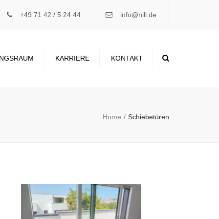
×
+49 71 42 / 5 24 44
info@nill.de
Search
UNGSRAUM
KARRIERE
KONTAKT
Home
Schiebetüren