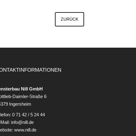
ZURÜCK
ONTAKTINFORMATIONEN
ensterbau Nill GmbH
ttlieb-Daimler-Straße 6
4379 Ingersheim
lefon:
0 71 42 / 5 24 44
-Mail:
info@nill.de
ebsite:
www.nill.de