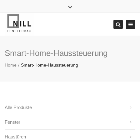
×
+49 71 42 / 5 24 44
info@nill.de
Close
top
Tog
Search
bar
navi
Smart-Home-Haussteuerung
Home
Smart-Home-Haussteuerung
Alle Produkte
Fenster
Haustüren