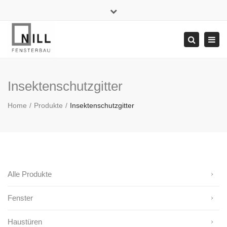
×
+49 71 42 / 5 24 44
info@nill.de
Close
top
Tog
Search
bar
navi
Insektenschutzgitter
Home
Produkte
Insektenschutzgitter
Alle Produkte
Fenster
Haustüren